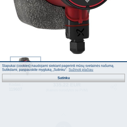
Slapukai (cookies) naudojami siekiant pagerinti mūsų svetainės našumą.
Sutikdami, paspauskite mygtuką „Sutinku“.
Sužinoti plačiau
Sutinku
335.22 EUR
Kodas :
119607
(Kainos nurodytos su PVM)