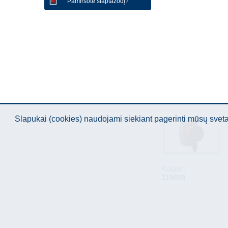
Pamiršote slaptažodį?
Slapukai (cookies) naudojami siekiant pagerinti mūsų sve
Kodas :
119609