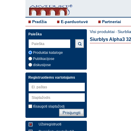
Pradžia
E-parduotuvė
Partneriai
Visi produktai
Siurblia
-
Paieška
Siurblys Alpha3 3
Produktai kataloge
Publikacijose
diskusijose
Registruotiems vartotojams
Išsaugoti slaptažodį
Užsiregistruoti