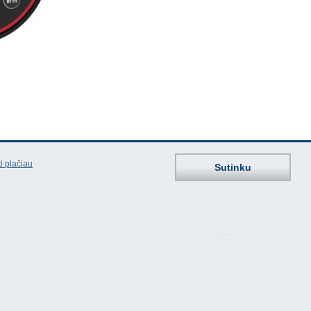
i plačiau
Sutinku