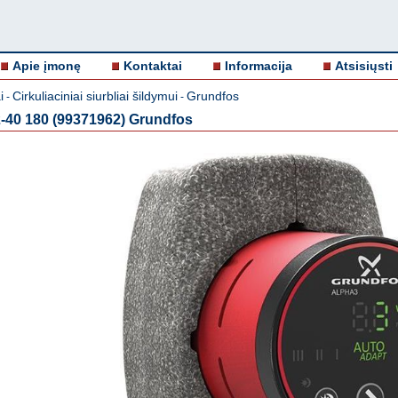
Apie įmonę
Kontaktai
Informacija
Atsisiųsti
i
Cirkuliaciniai siurbliai šildymui
Grundfos
-
-
2-40 180 (99371962) Grundfos