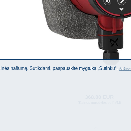
tainės našumą. Sutikdami, paspauskite mygtuką „Sutinku“.
Sužinot
368.80 EUR
(Kainos nurodytos su PVM)