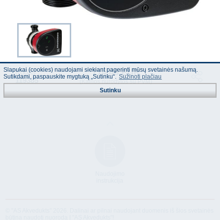
Slapukai (cookies) naudojami siekiant pagerinti mūsų svetainės našumą.
714.46 EUR
Kodas :
Sutikdami, paspauskite mygtuką „Sutinku“.
Sužinoti plačiau
119385
(Kainos nurodytos su PVM)
Sutinku
Naudojimo
instrukcija
© "AS Akvedukts" 2026. Dalinai ar pilnai naudojant duomenis iš šios svetainės
būtina naudoti nuorodą Į "AS Akvedukts"!