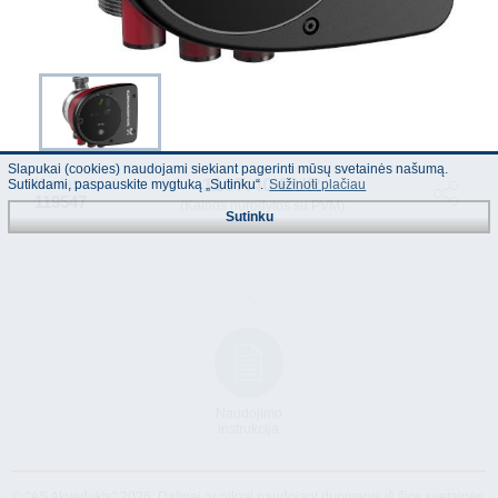
Slapukai (cookies) naudojami siekiant pagerinti mūsų svetainės našumą.
1107.40 EUR
Kodas :
Sutikdami, paspauskite mygtuką „Sutinku“.
Sužinoti plačiau
119547
(Kainos nurodytos su PVM)
Sutinku
Naudojimo
instrukcija
© "AS Akvedukts" 2026. Dalinai ar pilnai naudojant duomenis iš šios svetainės