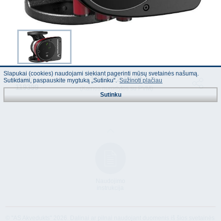
Slapukai (cookies) naudojami siekiant pagerinti mūsų svetainės našumą.
1011.22 EUR
Kodas :
Sutikdami, paspauskite mygtuką „Sutinku“.
Sužinoti plačiau
119399
(Kainos nurodytos su PVM)
Sutinku
Naudojimo
instrukcija
© "AS Akvedukts" 2026. Dalinai ar pilnai naudojant duomenis iš šios svetainės