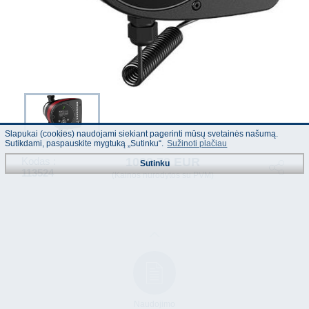
Slapukai (cookies) naudojami siekiant pagerinti mūsų svetainės našumą.
Sutikdami, paspauskite mygtuką „Sutinku“.
Sužinoti plačiau
1088.78 EUR
Kodas :
Sutinku
113524
(Kainos nurodytos su PVM)
Naudojimo