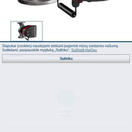
Slapukai (cookies) naudojami siekiant pagerinti mūsų svetainės našumą.
2332.68 EUR
Kodas :
Sutikdami, paspauskite mygtuką „Sutinku“.
Sužinoti plačiau
113664
(Kainos nurodytos su PVM)
Sutinku
Naudojimo
instrukcija