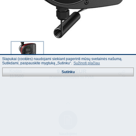
Slapukai (cookies) naudojami siekiant pagerinti mūsų svetainės našumą.
Sutikdami, paspauskite mygtuką „Sutinku“.
Sužinoti plačiau
977.87 EUR
Kodas :
Sutinku
113500
(Kainos nurodytos su PVM)
Naudojimo