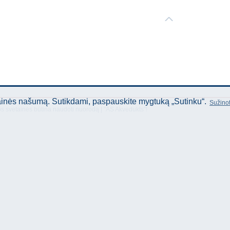
tainės našumą. Sutikdami, paspauskite mygtuką „Sutinku“.
Sužinot
os svetainės būtina naudoti nuorodą Į "AS Akvedukts"!