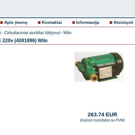
Apie įmonę
Kontaktai
Informacija
Atsisiųsti
i
Cirkuliaciniai siurbliai šildymui
Wilo
-
-
 220v (4081896) Wilo
263.74 EUR
(Kainos nurodytos su PVM)