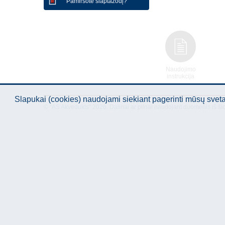
Pamiršote slaptažodį?
Naudojimo
instrukcija
Slapukai (cookies) naudojami siekiant pagerinti mūsų sve
© "AS Akvedukts" 2026. Dalinai ar pilnai naudojant duomenis iš ši