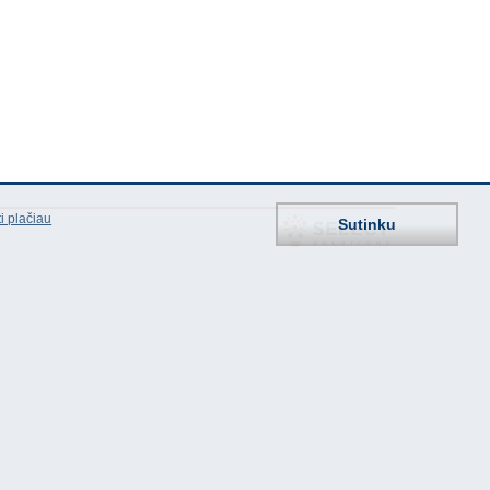
i plačiau
Sutinku