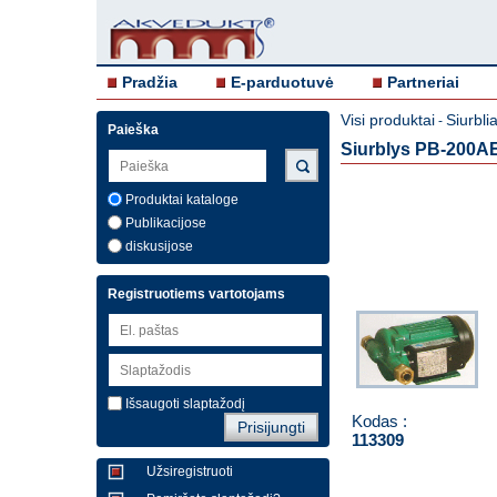
Pradžia
E-parduotuvė
Partneriai
Visi produktai
Siurblia
-
Paieška
Siurblys PB-200AE
Produktai kataloge
Publikacijose
diskusijose
Registruotiems vartotojams
Išsaugoti slaptažodį
Kodas :
113309
Užsiregistruoti