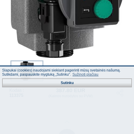
Slapukai (cookies) naudojami siekiant pagerinti mūsų svetainės našumą.
Sutikdami, paspauskite mygtuką „Sutinku“.
Sužinoti plačiau
Sutinku
387.80 EUR
Kodas :
113375
(Kainos nurodytos su PVM)