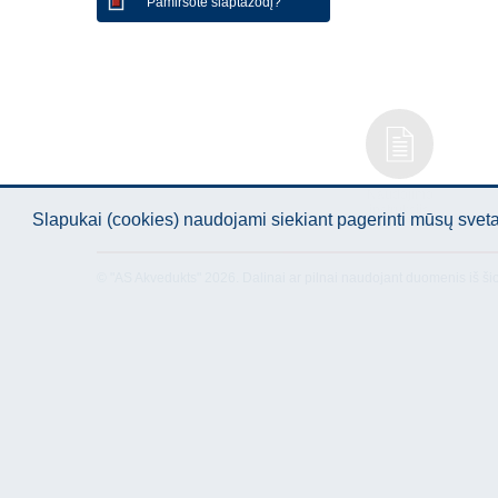
Pamiršote slaptažodį?
Naudojimo
instrukcija
Slapukai (cookies) naudojami siekiant pagerinti mūsų sve
© "AS Akvedukts" 2026. Dalinai ar pilnai naudojant duomenis iš ši