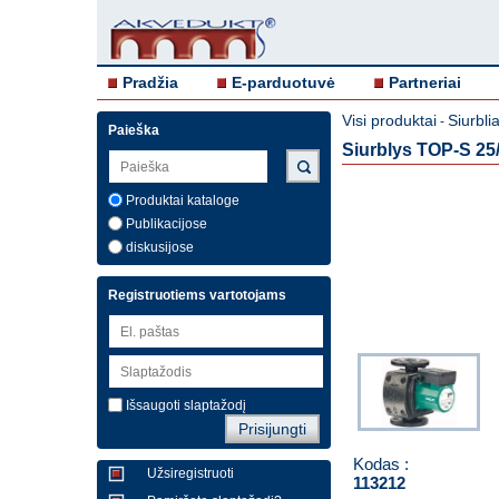
Pradžia
E-parduotuvė
Partneriai
Visi produktai
Siurblia
-
Paieška
Siurblys TOP-S 25
Produktai kataloge
Publikacijose
diskusijose
Registruotiems vartotojams
Išsaugoti slaptažodį
Kodas :
Užsiregistruoti
113212