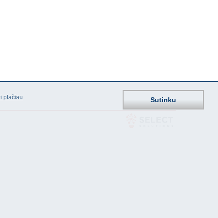
i plačiau
Sutinku