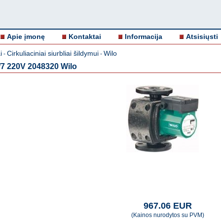
Apie įmonę
Kontaktai
Informacija
Atsisiųsti
i
Cirkuliaciniai siurbliai šildymui
Wilo
-
-
/7 220V 2048320 Wilo
967.06 EUR
(Kainos nurodytos su PVM)