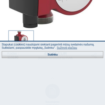
Slapukai (cookies) naudojami siekiant pagerinti mūsų svetainės našumą.
Sutikdami, paspauskite mygtuką „Sutinku“.
Sužinoti plačiau
426.61 EUR
Kodas :
Sutinku
113190
(Kainos nurodytos su PVM)
Naudojimo