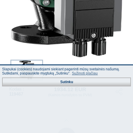
Slapukai (cookies) naudojami siekiant pagerinti mūsų svetainės našumą.
Sutikdami, paspauskite mygtuką „Sutinku“.
Sužinoti plačiau
Sutinku
1934.12 EUR
Kodas :
119467
(Kainos nurodytos su PVM)