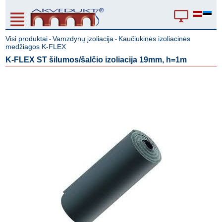
Visi produktai
Vamzdynų įzoliacija
Kaučiukinės izoliacinės
-
-
medžiagos K-FLEX
K-FLEX ST šilumos/šalčio izoliacija 19mm, h=1m