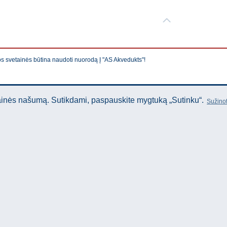
os svetainės būtina naudoti nuorodą Į "AS Akvedukts"!
tainės našumą. Sutikdami, paspauskite mygtuką „Sutinku“.
Sužinot