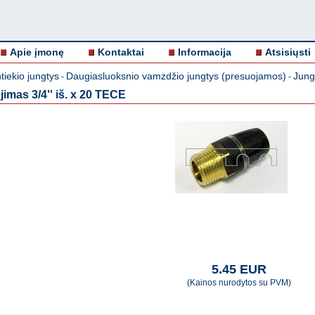
Apie įmonę
Kontaktai
Informacija
Atsisiųsti
iekio jungtys
Daugiasluoksnio vamzdžio jungtys (presuojamos)
Jung
-
-
mas 3/4'' iš. x 20 TECE
5.45 EUR
(Kainos nurodytos su PVM)