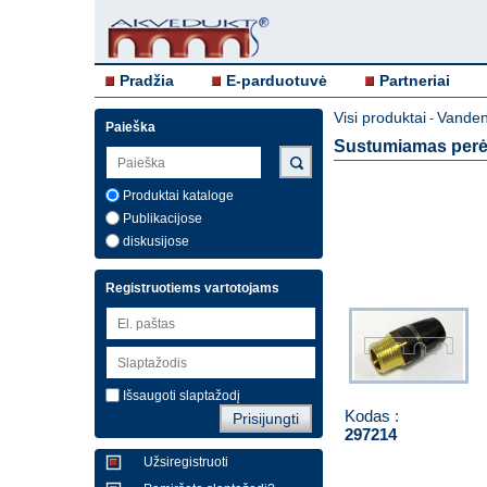
Pradžia
E-parduotuvė
Partneriai
Visi produktai
Vandent
-
Paieška
Sustumiamas perėji
Produktai kataloge
Publikacijose
diskusijose
Registruotiems vartotojams
Išsaugoti slaptažodį
Kodas :
297214
Užsiregistruoti