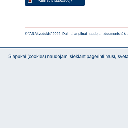
Pamiršote slaptažodį?
© "AS Akvedukts" 2026. Dalinai ar pilnai naudojant duomenis iš ši
Slapukai (cookies) naudojami siekiant pagerinti mūsų sve