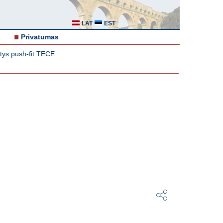
LAT
EST
Privatumas
tys push-fit TECE