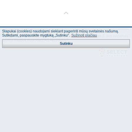
Slapukai (cookies) naudojami siekiant pagerinti mūsų svetainės našumą.
Sutikdami, paspauskite mygtuką „Sutinku“.
Sužinoti plačiau
© "AS Akvedukts" 2026. Dalinai ar pilnai naudojant duomenis iš šios svetainės
būtina naudoti nuorodą Į "AS Akvedukts"!
Sutinku