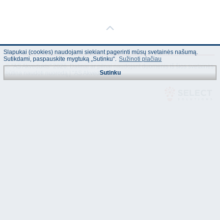
Slapukai (cookies) naudojami siekiant pagerinti mūsų svetainės našumą.
Sutikdami, paspauskite mygtuką „Sutinku“.
Sužinoti plačiau
© "AS Akvedukts" 2026. Dalinai ar pilnai naudojant duomenis iš šios svetainės
Sutinku
būtina naudoti nuorodą Į "AS Akvedukts"!