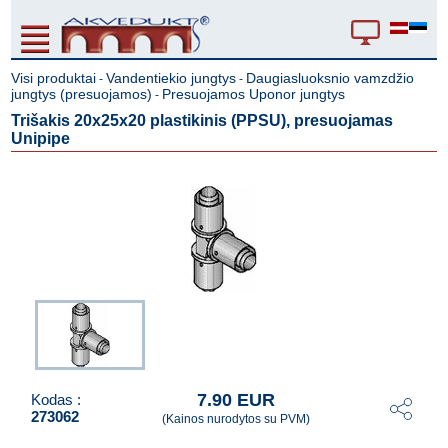
Visi produktai
Vandentiekio jungtys
Daugiasluoksnio vamzdžio
-
-
jungtys (presuojamos)
Presuojamos Uponor jungtys
-
Trišakis 20x25x20 plastikinis (PPSU), presuojamas
Unipipe
7.90 EUR
Kodas :
273062
(Kainos nurodytos su PVM)