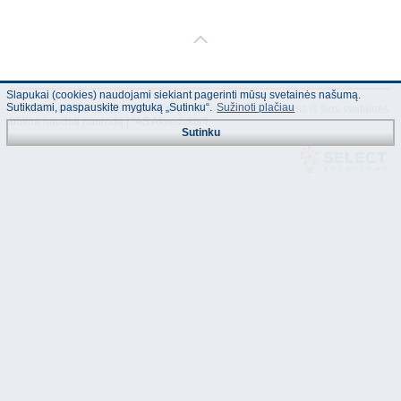
Slapukai (cookies) naudojami siekiant pagerinti mūsų svetainės našumą.
Sutikdami, paspauskite mygtuką „Sutinku“.
Sužinoti plačiau
© "AS Akvedukts" 2026. Dalinai ar pilnai naudojant duomenis iš šios svetainės
būtina naudoti nuorodą Į "AS Akvedukts"!
Sutinku