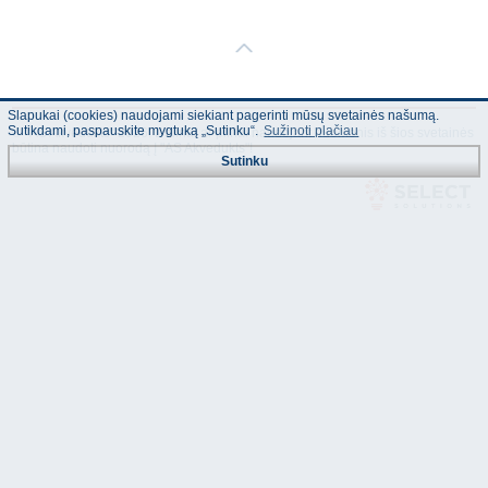
Slapukai (cookies) naudojami siekiant pagerinti mūsų svetainės našumą.
Sutikdami, paspauskite mygtuką „Sutinku“.
Sužinoti plačiau
© "AS Akvedukts" 2026. Dalinai ar pilnai naudojant duomenis iš šios svetainės
būtina naudoti nuorodą Į "AS Akvedukts"!
Sutinku