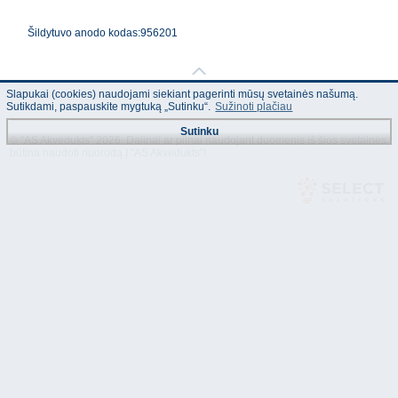
Šildytuvo anodo kodas:956201
Slapukai (cookies) naudojami siekiant pagerinti mūsų svetainės našumą.
Sutikdami, paspauskite mygtuką „Sutinku“.
Sužinoti plačiau
Sutinku
© "AS Akvedukts" 2026. Dalinai ar pilnai naudojant duomenis iš šios svetainės
būtina naudoti nuorodą Į "AS Akvedukts"!