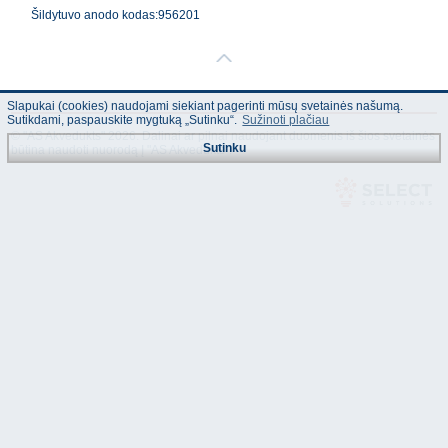
Šildytuvo anodo kodas:956201
Slapukai (cookies) naudojami siekiant pagerinti mūsų svetainės našumą.
Sutikdami, paspauskite mygtuką „Sutinku“.
Sužinoti plačiau
© "AS Akvedukts" 2026. Dalinai ar pilnai naudojant duomenis iš šios svetainės
Sutinku
būtina naudoti nuorodą Į "AS Akvedukts"!