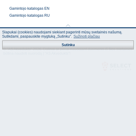
G
amintojo katalogas EN
Gamintojo katalogas RU
Slapukai (cookies) naudojami siekiant pagerinti mūsų svetainės našumą.
Sutikdami, paspauskite mygtuką „Sutinku“.
Sužinoti plačiau
Sutinku
© "AS Akvedukts" 2026. Dalinai ar pilnai naudojant duomenis iš šios svetainės
būtina naudoti nuorodą Į "AS Akvedukts"!