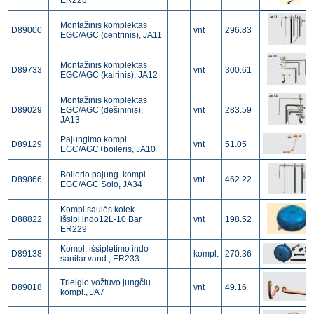
ER228
Мontažinis komplektas
D89000
vnt
296.83
EGC/AGC (centrinis), JA11
Montažinis komplektas
D89733
vnt
300.61
EGC/AGC (kairinis), JA12
Montažinis komplektas
D89029
EGC/AGC (dešininis),
vnt
283.59
JA13
Pajungimo kompl.
D89129
vnt
51.05
EGC/AGC+boileris, JA10
Boilerio pajung. kompl.
D89866
vnt
462.22
EGC/AGC Solo, JA34
Kompl.saulės kolek.
D88822
išsipl.indo12L-10 Bar
vnt
198.52
ER229
Kompl. išsipletimo indo
D89138
kompl.
270.36
sanitar.vand., ER233
Trieigio vožtuvo jungčių
D89018
vnt
49.16
kompl., JA7