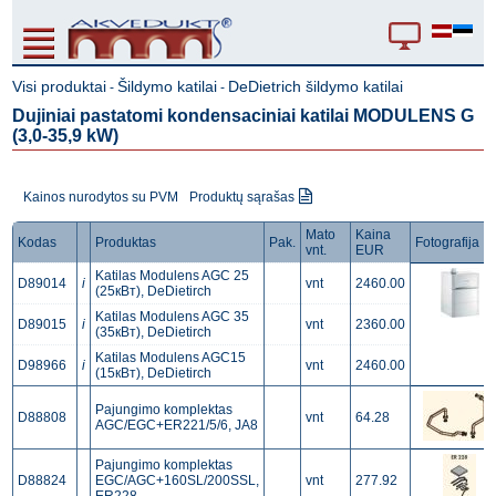
Visi produktai
Šildymo katilai
DeDietrich šildymo katilai
-
-
Dujiniai pastatomi kondensaciniai katilai MODULENS G
(3,0-35,9 kW)
Kainos nurodytos su PVM
Produktų sąrašas
Mato
Kaina
Kodas
Produktas
Pak.
Fotografija
vnt.
EUR
Katilas Modulens AGC 25
D89014
i
vnt
2460.00
(25кВт), DeDietirch
Katilas Modulens AGC 35
D89015
i
vnt
2360.00
(35кВт), DeDietirch
Katilas Modulens AGC15
D98966
i
vnt
2460.00
(15кВт), DeDietirch
Pajungimo komplektas
D88808
vnt
64.28
AGC/EGC+ER221/5/6, JA8
Pajungimo komplektas
D88824
EGC/AGC+160SL/200SSL,
vnt
277.92