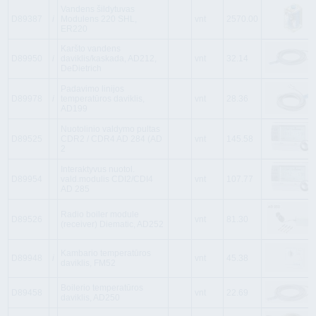
Vandens šildytuvas
D89387
i
Modulens 220 SHL,
vnt
2570.00
ER220
Karšto vandens
D89950
i
daviklis/kaskada, AD212,
vnt
32.14
DeDietrich
Padavimo linijos
D89978
i
temperatūros daviklis,
vnt
28.36
AD199
Nuotolinio valdymo pultas
D89525
CDR2 / CDR4 AD 284 (AD
vnt
145.58
2
Interaktyvus nuotol.
D89954
vald.modulis CDI2/CDI4
vnt
107.77
AD 285
Radio boiler module
D89526
vnt
81.30
(receiver) Diematic, AD252
Kambario temperatūros
D89948
i
vnt
45.38
daviklis, FM52
Boilerio temperatūros
D89458
vnt
22.69
daviklis, AD250