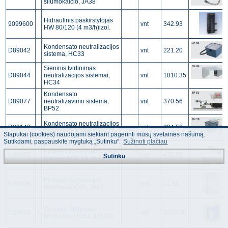
šilumokaičio, JA38
Hidraulinis paskirstytojas
9099600
vnt
342.93
HW 80/120 (4 m3/h)izol.
Kondensato neutralizacijos
D89042
vnt
221.20
sistema, HC33
Sieninis tvirtinimas
D89044
neutralizacijos sistemai,
vnt
1010.35
HC34
Kondensato
D89077
neutralizavimo sistema,
vnt
370.56
BP52
Kondensato neutralizacijos
D89142
vnt
924.52
sistema (0-120kW), DU13
Slapukai (cookies) naudojami siekiant pagerinti mūsų svetainės našumą.
Sutikdami, paspauskite mygtuką „Sutinku“.
Sužinoti plačiau
Propano konversijos
D89432
vnt
425.92
Sutinku
rinkinys AGC 15 JA 39
Propano konversijos
D89508
vnt
11.34
rinkinys AGC35, JA41
Vandens šildytuvas
D89016
i
vnt
1050.00
Modulens 160SL, ER223