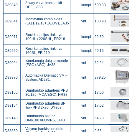
3-way valve internal kit
D89840
kompl.
599.33
HEE, JA83
Montavimo komplektas
D89841
vnt
103.98
(JA11/12/13+JA83/7), JA35
Recirkuliacijos rinkinys
D89971
kompl.
22.69
100HL / 220SHL, ER218
Recirkuliacijos rinkinys
D89260
kompl.
49.16
160SL, ER 219
Išmetamųjų dujų termorelė
D89094
vnt
52.94
(EGC / AGC), JA38
Аutomatika Diematic VM i-
D89970
i
vnt
879.25
System, AD281,
Dūmtraukio adapteris PPS
D89155
vnt
17.00
80/125 (MCA/EGC), HR38
Dūmtraukio adapteris BI-
D89154
vnt
17.02
flow PPS 2x80, DY868
Dumtraukio alkūnė
D89148
vnt
64.28
D60/100 ALU/PPS, JA43
Valymo įrankis centrinio
D88830
vnt
9.68