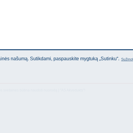
tainės našumą. Sutikdami, paspauskite mygtuką „Sutinku“.
Sužinot
os svetainės būtina naudoti nuorodą Į "AS Akvedukts"!