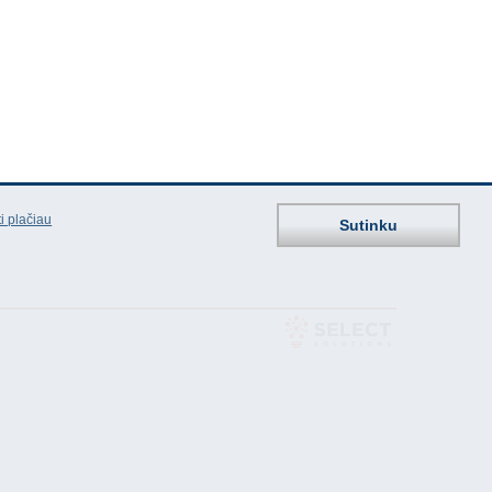
i plačiau
Sutinku