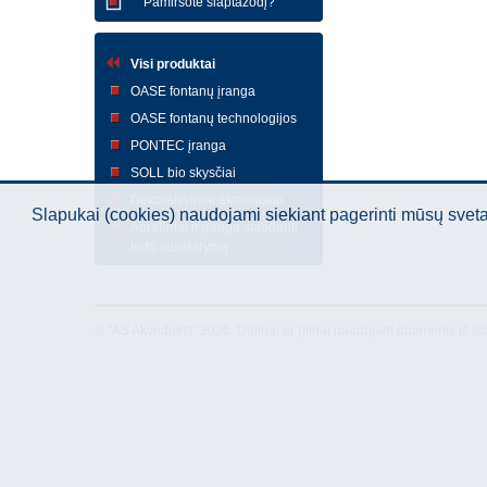
Pamiršote slaptažodį?
Visi produktai
OASE fontanų įranga
OASE fontanų technologijos
PONTEC įranga
SOLL bio skysčiai
Dekoratyviniai akmenukai
Slapukai (cookies) naudojami siekiant pagerinti mūsų sve
Aeratoriai ir įranga stabdanti
ledo susidarymą
© "AS Akvedukts" 2026. Dalinai ar pilnai naudojant duomenis iš ši