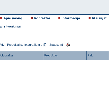
Apie įmonę
Kontaktai
Informacija
Atsisiųsti
i ir tvenkiniai
 PVM
Produktai su fotografijomis
Spausdinti
Fotografija
Produktas
Pak.