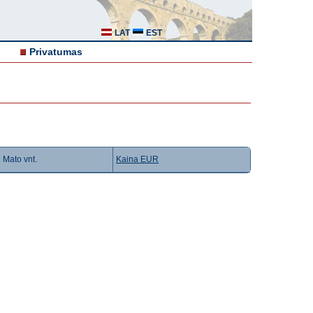
LAT
EST
Privatumas
Mato vnt.
Kaina EUR