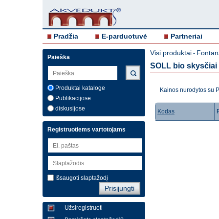
Pradžia
E-parduotuvė
Partneriai
Visi produktai
Fontana
-
Paieška
SOLL bio skysčiai
Produktai kataloge
Kainos nurodytos su
Publikacijose
diskusijose
Kodas
Registruotiems vartotojams
Išsaugoti slaptažodį
Užsiregistruoti