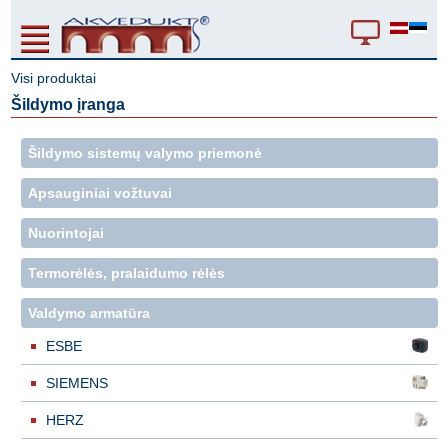
Visi produktai
Šildymo įranga
Šildymo sistemų valymo priemonė
Apsauginiai vožtuvai
Nuorintojai
Termorėlės, pralaidumo rėlės
Valdymo armatūra
ESBE
SIEMENS
HERZ