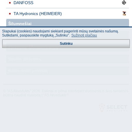
DANFOSS
TA Hydronics (HEIMEIER)
Šilumnešiai
Slapukai (cookies) naudojami siekiant pagerinti mūsų svetainės našumą.
Šildymo kolektoriai, šakotuvai, siurblių grupės
Sutikdami, paspauskite mygtuką „Sutinku“.
Sužinoti plačiau
Sutinku
Elektrinio šildymo įranga
Saulės sistemos
Balansiniai ventiliai
© "AS Akvedukts" 2026. Dalinai ar pilnai naudojant duomenis iš šios svetainės
būtina naudoti nuorodą Į "AS Akvedukts"!