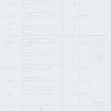
Apsauginis vožtuvas 1¼” 4
990067
bar (29205) Prescor S700
vnt
227.91
Flamco
Apsauginis vožtuvas 1¼” 5
990068
bar (29207) Prescor S700
vnt
227.91
Flamco
Apsauginis vožtuvas 1¼” 7
990070
bar (29209) Prescor S700
vnt
227.91
Flamco
Apsauginis vožtuvas 1½" 8
990080
bar (29230) Prescor S960
vnt
359.68
Flamco
Apsauginis vožtuvas 2" 3 bar
990084
(29243) Prescor S1700
vnt
570.74
Flamco
Apsauginis vožtuvas 2" 4 bar
990085
(29245) Prescor S1700
vnt
570.74
Flamco
Apsauginis vožtuvas 2" 6 bar
990087
(29248) Prescor S1700
vnt
570.74
Flamco
Apsauginis vožtuvas 2" 7 bar
990088
(29249) Prescor S1700
vnt
570.74
Flamco
Apsauginis vožt. STS-20.S
232121
vnt
85.93
3/4"FF 97 C kapil. 10bar