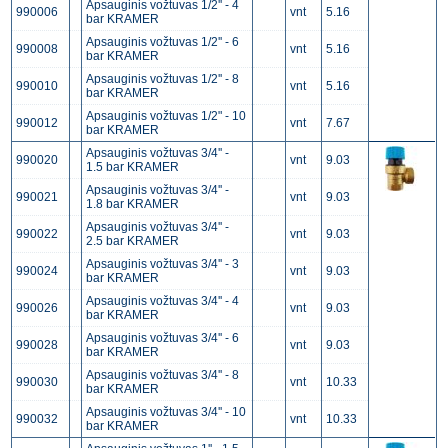
Apsauginis vožtuvas 1/2'' - 4
990006
vnt
5.16
bar KRAMER
Apsauginis vožtuvas 1/2'' - 6
990008
vnt
5.16
bar KRAMER
Apsauginis vožtuvas 1/2'' - 8
990010
vnt
5.16
bar KRAMER
Apsauginis vožtuvas 1/2" - 10
990012
vnt
7.67
bar KRAMER
Apsauginis vožtuvas 3/4'' -
990020
vnt
9.03
1.5 bar KRAMER
Apsauginis vožtuvas 3/4'' -
990021
vnt
9.03
1.8 bar KRAMER
Apsauginis vožtuvas 3/4'' -
990022
vnt
9.03
2.5 bar KRAMER
Apsauginis vožtuvas 3/4'' - 3
990024
vnt
9.03
bar KRAMER
Apsauginis vožtuvas 3/4'' - 4
990026
vnt
9.03
bar KRAMER
Apsauginis vožtuvas 3/4'' - 6
990028
vnt
9.03
bar KRAMER
Apsauginis vožtuvas 3/4'' - 8
990030
vnt
10.33
bar KRAMER
Apsauginis vožtuvas 3/4'' - 10
990032
vnt
10.33
bar KRAMER