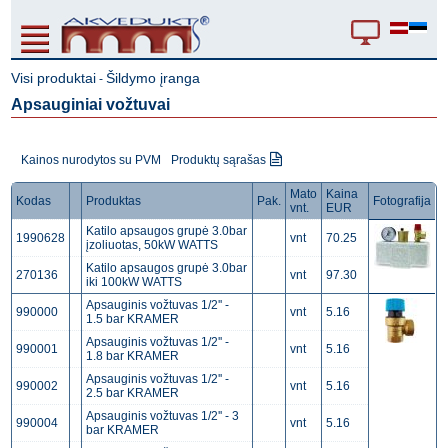
Visi produktai
Šildymo įranga
-
Apsauginiai vožtuvai
Kainos nurodytos su PVM
Produktų sąrašas
Mato
Kaina
Kodas
Produktas
Pak.
Fotografija
vnt.
EUR
Katilo apsaugos grupė 3.0bar
1990628
vnt
70.25
įzoliuotas, 50kW WATTS
Katilo apsaugos grupė 3.0bar
270136
vnt
97.30
iki 100kW WATTS
Apsauginis vožtuvas 1/2'' -
990000
vnt
5.16
1.5 bar KRAMER
Apsauginis vožtuvas 1/2'' -
990001
vnt
5.16
1.8 bar KRAMER
Apsauginis vožtuvas 1/2'' -
990002
vnt
5.16
2.5 bar KRAMER
Apsauginis vožtuvas 1/2'' - 3
990004
vnt
5.16
bar KRAMER