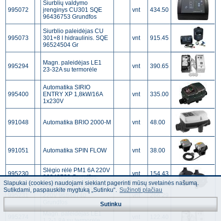
Siurblių valdymo
995072
įrenginys CU301 SQE
vnt
434.50
96436753 Grundfos
Siurblio paleidėjas CU
995073
301+8 l hidraulinis. SQE
vnt
915.45
96524504 Gr
Magn. paleidėjas LE1
995294
vnt
390.65
23-32A su termorėle
Automatika SIRIO
995400
ENTRY XP 1,8kW/16A
vnt
335.00
1x230V
991048
Automatika BRIO 2000-M
vnt
48.00
991051
Automatika SPIN FLOW
vnt
38.00
Slėgio rėlė PM1 6A 220V
995230
vnt
154.43
96848722 Grundfos
Slapukai (cookies) naudojami siekiant pagerinti mūsų svetainės našumą.
Slėgio rėlė PM2 10A
Sutikdami, paspauskite mygtuką „Sutinku“.
Sužinoti plačiau
995231
220V 96848740
vnt
266.29
Grundfos
Sutinku
Magn. paleidėjas LE1
995274
vnt
122.40
1,2-1,8A su termorėle