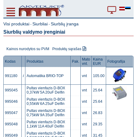
Visi produktai
Siurbliai
Siurblių įranga
-
-
Siurblių valdymo įrenginiai
Kainos nurodytos su PVM
Produktų sąrašas
Mato
Kaina
Kodas
Produktas
Pak.
Fotografija
vnt.
EUR
991180
i
Аutomatika BRIO-TOP
vnt
105.00
Pultas vienfazis D-BOX
995045
vnt
25.64
0,37kW 5A 20uF Delfin
Pultas vienfazis D-BOX
995046
vnt
25.64
0,55kW 6A 25uF Delfin
Pultas vienfazis D-BOX
995047
vnt
26.83
0,75kW 9A 35uF Delfin
Pultas vienfazis D-BOX
995048
vnt
29.35
1,1kW 11A 40uF Delfin
Pultas vienfazis D-BOX
995049
vnt
31.45