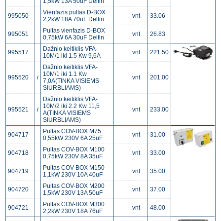
1,5kW 13A 50uF Delfin
Vienfazis pultas D-BOX
995050
vnt
33.06
2,2kW 18A 70uF Delfin
Pultas vienfazis D-BOX
995051
vnt
26.83
0,75kW 6A 30uF Delfin
Dažnio keitiklis VFA-
995517
vnt
221.50
10M/1 iki 1.5 Kw 9,6A
Dažnio keitiklis VFA-
10M/1 iki 1.1 Kw
995520
i
vnt
201.00
7,0A(TINKA VISIEMS
SIURBLIAMS)
Dažnio keitiklis VFA-
10M/2 iki 2.2 Kw 11,5
995521
i
vnt
233.00
A(TINKA VISIEMS
SIURBLIAMS)
Pultas COV-BOX M75
904717
vnt
31.00
0,55kW 230V 6A 25uF
Pultas COV-BOX M100
904718
vnt
33.00
0,75kW 230V 8A 35uF
Pultas COV-BOX M150
904719
vnt
35.00
1,1kW 230V 10A 40uF
Pultas COV-BOX M200
904720
vnt
37.00
1,5kW 230V 13A 50uF
Pultas COV-BOX M300
904721
vnt
48.00
2,2kW 230V 18A 76uF