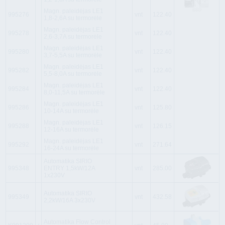
Magn. paleidėjas LE1
995276
vnt
122.40
1,8-2,6A su termorėle
Magn. paleidėjas LE1
995278
vnt
122.40
2,6-3,7A su termorėle
Magn. paleidėjas LE1
995280
vnt
122.40
3,7-5,5A su termorėle
Magn. paleidėjas LE1
995282
vnt
122.40
5,5-8,0A su termorėle
Magn. paleidėjas LE1
995284
vnt
122.40
8,0-11,5A su termorėle
Magn. paleidėjas LE1
995286
vnt
125.80
10-14A su termorėle
Magn. paleidėjas LE1
995288
vnt
126.15
12-16A su termorėle
Magn. paleidėjas LE1
995292
vnt
271.64
16-24A su termorėle
Automatika SIRIO
995348
ENTRY 1,5kW/12A
vnt
285.00
1x230V
Automatika SIRIO
995349
vnt
432.58
2,2kW/16A 3x230V
Automatika Flow Control