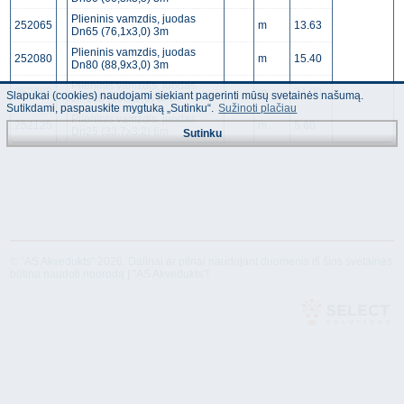
Plieninis vamzdis, juodas
252065
m
13.63
Dn65 (76,1x3,0) 3m
Plieninis vamzdis, juodas
252080
m
15.40
Dn80 (88,9x3,0) 3m
Plieninis vamzdis, juodas
252082
m
24.00
Slapukai (cookies) naudojami siekiant pagerinti mūsų svetainės našumą.
Dn100 (108x3,0) 3m
Sutikdami, paspauskite mygtuką „Sutinku“.
Sužinoti plačiau
Plieninis vamzdis, juodas
252125
m
5.60
Dn25 (33,7x3,2) 6m
Sutinku
© "AS Akvedukts" 2026. Dalinai ar pilnai naudojant duomenis iš šios svetainės
būtina naudoti nuorodą Į "AS Akvedukts"!