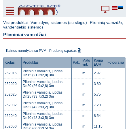
Visi produktai
Vamzdynų sistemos (su slėgiu)
Plieninių vamzdžių
-
-
vandentiekio sistemos
Plieniniai vamzdžiai
Kainos nurodytos su PVM
Produktų sąrašas
Mato
Kaina
Kodas
Produktas
Pak.
Fotografija
vnt.
EUR
Plieninis vamzdis, juodas
252015
m
2.97
Dn15 (21,3x2,8) 3m
Plieninis vamzdis, juodas
252020
m
3.80
Dn20 (26,9x2,8) 3m
Plieninis vamzdis, juodas
252025
m
5.75
Dn25 (33,7x3,2) 3m
Plieninis vamzdis, juodas
252032
m
7.20
Dn32 (42,3x3,2) 3m
Plieninis vamzdis, juodas
252040
m
8.54
Dn40 (48,3x3,5) 3m
Plieninis vamzdis, juodas
252050
m
11.15
Dn50 (60,3x3,5) 3m