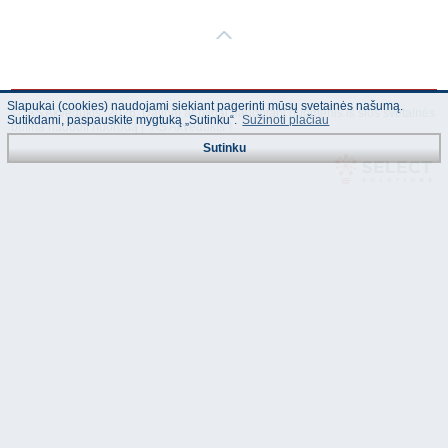
Slapukai (cookies) naudojami siekiant pagerinti mūsų svetainės našumą.
© "AS Akvedukts" 2026. Dalinai ar pilnai naudojant duomenis iš šios svetainės
Sutikdami, paspauskite mygtuką „Sutinku“.
Sužinoti plačiau
būtina naudoti nuorodą Į "AS Akvedukts"!
Sutinku