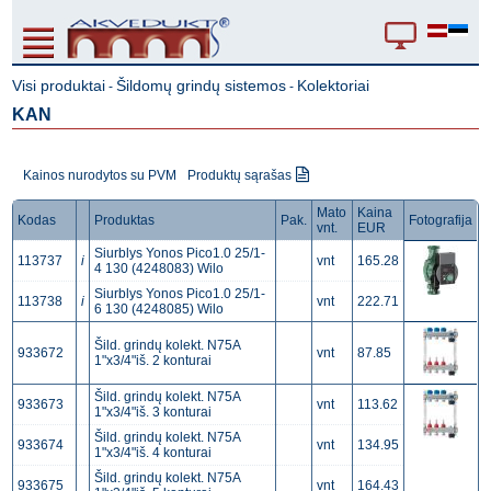
Visi produktai
Šildomų grindų sistemos
Kolektoriai
-
-
KAN
Kainos nurodytos su PVM
Produktų sąrašas
Mato
Kaina
Kodas
Produktas
Pak.
Fotografija
vnt.
EUR
Siurblys Yonos Pico1.0 25/1-
113737
i
vnt
165.28
4 130 (4248083) Wilo
Siurblys Yonos Pico1.0 25/1-
113738
i
vnt
222.71
6 130 (4248085) Wilo
Šild. grindų kolekt. N75A
933672
vnt
87.85
1"x3/4"iš. 2 konturai
Šild. grindų kolekt. N75A
933673
vnt
113.62
1"x3/4"iš. 3 konturai
Šild. grindų kolekt. N75A
933674
vnt
134.95
1"x3/4"iš. 4 konturai
Šild. grindų kolekt. N75A
933675
vnt
164.43