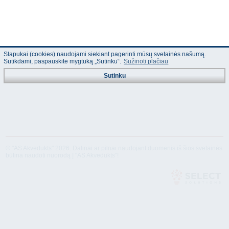
Slapukai (cookies) naudojami siekiant pagerinti mūsų svetainės našumą.
Sutikdami, paspauskite mygtuką „Sutinku“.
Sužinoti plačiau
Sutinku
© "AS Akvedukts" 2026. Dalinai ar pilnai naudojant duomenis iš šios svetainės
būtina naudoti nuorodą Į "AS Akvedukts"!