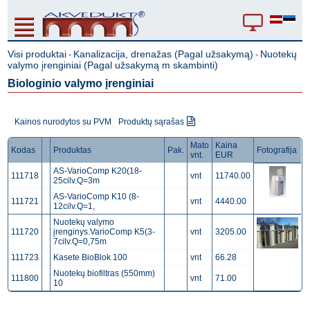
Visi produktai
Kanalizacija, drenažas (Pagal užsakymą)
Nuotekų
-
-
valymo įrenginiai (Pagal užsakymą m skambinti)
Biologinio valymo įrenginiai
Kainos nurodytos su PVM
Produktų sąrašas
Mato
Kaina
Kodas
Produktas
Pak.
Fotografija
vnt.
EUR
AS-VarioComp K20(18-
111718
vnt
11740.00
25cilv.Q=3m
AS-VarioComp K10 (8-
111721
vnt
4440.00
12cilv.Q=1,
Nuotekų valymo
111720
įrenginys.VarioComp K5(3-
vnt
3205.00
7cilv.Q=0,75m
111723
Kasete BioBlok 100
vnt
66.28
Nuotekų biofiltras (550mm)
111800
vnt
71.00
10