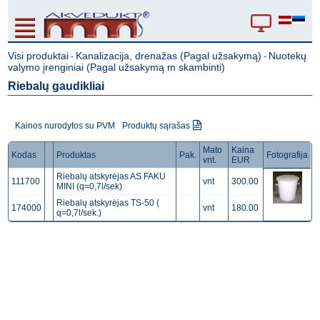
Visi produktai
Kanalizacija, drenažas (Pagal užsakymą)
Nuotekų
-
-
valymo įrenginiai (Pagal užsakymą m skambinti)
Riebalų gaudikliai
Kainos nurodytos su PVM
Produktų sąrašas
Mato
Kaina
Kodas
Produktas
Pak.
Fotografija
vnt.
EUR
Riebalų atskyrėjas AS FAKU
111700
vnt
300.00
MINI (q=0,7l/sek)
Riebalų atskyrėjas TS-50 (
174000
vnt
180.00
q=0,7l/sek.)