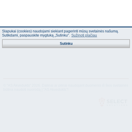
Slapukai (cookies) naudojami siekiant pagerinti mūsų svetainės našumą.
Sutikdami, paspauskite mygtuką „Sutinku“.
Sužinoti plačiau
Sutinku
© "AS Akvedukts" 2026. Dalinai ar pilnai naudojant duomenis iš šios svetainės
būtina naudoti nuorodą Į "AS Akvedukts"!