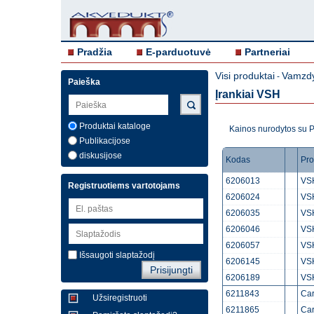
Pradžia
E-parduotuvė
Partneriai
Visi produktai
Vamzdy
-
Paieška
Įrankiai VSH
Produktai kataloge
Kainos nurodytos su
Publikacijose
diskusijose
Kodas
Pro
6206013
VSH
Registruotiems vartotojams
6206024
VSH
6206035
VSH
6206046
VSH
6206057
VSH
Išsaugoti slaptažodį
6206145
VSH
6206189
VSH
6211843
Car
Užsiregistruoti
6211865
Car