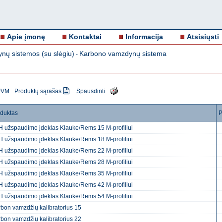
Apie įmonę
Kontaktai
Informacija
Atsisiųsti
nų sistemos (su slėgiu)
Karbono vamzdynų sistema
-
 PVM
Produktų sąrašas
Spausdinti
duktas
P
 užspaudimo įdeklas Klauke/Rems 15 M-profiliui
 užspaudimo įdeklas Klauke/Rems 18 M-profiliui
 užspaudimo įdeklas Klauke/Rems 22 M-profiliui
 užspaudimo įdeklas Klauke/Rems 28 M-profiliui
 užspaudimo įdeklas Klauke/Rems 35 M-profiliui
 užspaudimo įdeklas Klauke/Rems 42 M-profiliui
 užspaudimo įdeklas Klauke/Rems 54 M-profiliui
bon vamzdžių kalibratorius 15
bon vamzdžių kalibratorius 22