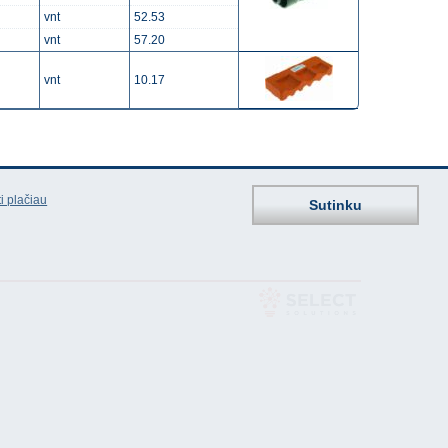
vnt
52.53
vnt
57.20
vnt
10.17
i plačiau
Sutinku