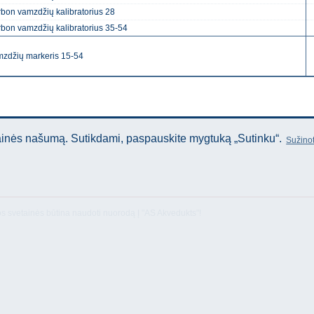
bon vamzdžių kalibratorius 28
bon vamzdžių kalibratorius 35-54
zdžių markeris 15-54
tainės našumą. Sutikdami, paspauskite mygtuką „Sutinku“.
Sužinot
os svetainės būtina naudoti nuorodą Į "AS Akvedukts"!