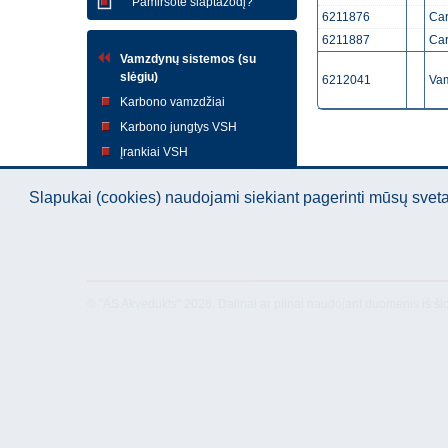
Pamiršote slaptažodį?
6211876
Car
6211887
Car
Vamzdynų sistemos (su
slėgiu)
6212041
Vam
Karbono vamzdžiai
Karbono jungtys VSH
Įrankiai VSH
Slapukai (cookies) naudojami siekiant pagerinti mūsų sve
© "AS Akvedukts" 2026. Dalinai ar pilnai naudojant duomenis iš ši