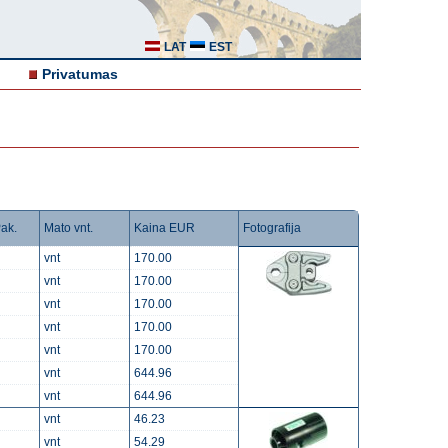
LAT
EST
Privatumas
ak.
Mato vnt.
Kaina EUR
Fotografija
vnt
170.00
vnt
170.00
vnt
170.00
vnt
170.00
vnt
170.00
vnt
644.96
vnt
644.96
vnt
46.23
vnt
54.29