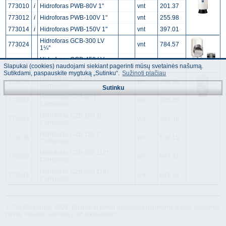
773010
i
Hidroforas PWB-80V 1"
vnt
201.37
773012
i
Hidroforas PWB-100V 1"
vnt
255.98
773014
i
Hidroforas PWB-150V 1"
vnt
397.01
Hidroforas GCB-300 LV
773024
vnt
784.57
1¼''
Hidroforas GCB-450 LV
773026
vnt
1036.38
Slapukai (cookies) naudojami siekiant pagerinti mūsų svetainės našumą.
1¼''
Sutikdami, paspauskite mygtuką „Sutinku“.
Sužinoti plačiau
Hidroforas C2B-60 1''
773030
vnt
296.56
Composite
Sutinku
Hidroforas C2B-80 1''
773032
vnt
335.05
Composite
Hidroforas C2B-100 1''
773034
vnt
394.36
Composite
Hidroforas C2B-130 1''
773036
vnt
530.15
Composite
Hidroforas C2B-200 114''
773038
vnt
647.21
Composite
Hidroforas C2B-300 114''
773042
vnt
842.84
Composite
© "AS Akvedukts" 2026. Dalinai ar pilnai naudojant duomenis iš šios svetainės
būtina naudoti nuorodą Į "AS Akvedukts"!