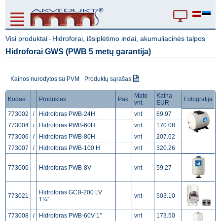
Visi produktai
Hidroforai, išsiplėtimo indai, akumuliacinės talpos
-
Hidroforai GWS (PWB 5 metų garantija)
Kainos nurodytos su PVM
Produktų sąrašas
Mato
Kaina
Kodas
Produktas
Pak.
Fotografija
vnt.
EUR
773002
i
Hidroforas PWB-24H
vnt
69.97
773004
i
Hidroforas PWB-60H
vnt
170.08
773006
i
Hidroforas PWB-80H
vnt
207.62
773007
i
Hidroforas PWB-100 H
vnt
320.26
773000
Hidroforas PWB-8V
vnt
59.27
Hidroforas GCB-200 LV
773021
vnt
503.10
1¼''
773008
i
Hidroforas PWB-60V 1"
vnt
173.50