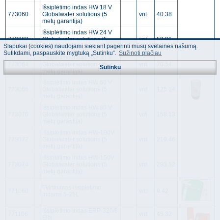
Išsiplėtimo indas HW 18 V
773060
Globalwater solutions (5
vnt
40.38
metų garantija)
Išsiplėtimo indas HW 24 V
773062
Globalwater solutions (5
vnt
52.91
Slapukai (cookies) naudojami siekiant pagerinti mūsų svetainės našumą.
metų garantija)
Sutikdami, paspauskite mygtuką „Sutinku“.
Sužinoti plačiau
Išsiplėtimo indas HW 35 V
773064
Globalwater solutions (5
vnt
70.54
Sutinku
metų garantija)
Išsiplėtimo indas HW 60 V
773066
Globalwater solutions (5
vnt
125.14
metų garantija)
Išsiplėtimo indas HW 80 V
773070
Globalwater solutions (5
vnt
158.13
metų garantija)
Išsiplėtimo indas HW-100V
773072
Globalwater solutions (5
vnt
210.46
metų garantija)
Išsiplėtimo indas HW-150V
773074
Globalwater solutions (5
vnt
293.52
metų garantija)
Tvirtinimas išsiplėtimo
771060
vnt
9.42
indams 5-25L
Išsiplėtimo indas ERP-320/6
771106
vnt
45.32
Elbi