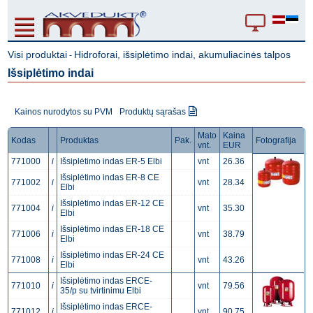
Visi produktai
Hidroforai, išsiplėtimo indai, akumuliacinės talpos
-
Išsiplėtimo indai
Kainos nurodytos su PVM
Produktų sąrašas
Mato
Kaina
Kodas
Produktas
Pak.
Fotografija
vnt.
EUR
771000
i
Išsiplėtimo indas ER-5 Elbi
vnt
26.36
Išsiplėtimo indas ER-8 CE
771002
i
vnt
28.34
Elbi
Išsiplėtimo indas ER-12 CE
771004
i
vnt
35.30
Elbi
Išsiplėtimo indas ER-18 CE
771006
i
vnt
38.79
Elbi
Išsiplėtimo indas ER-24 CE
771008
i
vnt
43.26
Elbi
Išsiplėtimo indas ERCE-
771010
i
vnt
79.56
35/p su tvirtinimu Elbi
Išsiplėtimo indas ERCE-
771012
i
vnt
90.75