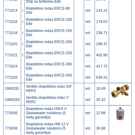
50/p su tvirtinimu Elbi
Išsiplėtimo indas ERCE-80
771014
i
vnt
143.22
Elbi
Išsiplėtimo indas ERCE-100
771016
i
vnt
179.02
Elbi
Išsiplėtimo indas ERCE-150
771018
i
vnt
238.71
Elbi
Išsiplėtimo indas ERCE-200
771020
i
vnt
298.37
Elbi
Išsiplėtimo indas ERCE-250
771022
i
vnt
402.80
Elbi
Išsiplėtimo indas ERCE-300
771024
vnt
417.72
Elbi
Išsiplėtimo indas ERCE-500
771026
vnt
636.52
Elbi
Ventilis išsiplėtimo indui 3/4''
1990281
vnt
18.49
HERZ
Ventilis išsiplėtimo indui 1''
1990283
vnt
35.32
HERZ
Išsiplėtimo indas HW 8 V
773056
Globalwater solutions (5
vnt
22.88
metų garantija)
Išsiplėtimo indas HW 12 V
773058
Globalwater solutions (5
vnt
36.98
metų garantija)