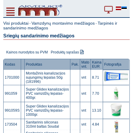
Visi produktai
Vamzdynų montavimo medžiagos
Tarpinės ir
-
-
sandarinimo medžiagos
Sriegių sandarinimo medžiagos
Kainos nurodytos su PVM
Produktų sąrašas
Mato
Kaina
Kodas
Produktas
Pak.
Fotografija
vnt.
EUR
Montažinis kanalizacijos
1701000
sujungimų tepalas 50g
vnt
8.71
(181996)
Super Glidex kanalizacijos
991059
PVC vamzdžių tepalas-
vnt
7.70
400gr.
Super Glidex kanalizacijos
991059S
PVC vamzdžių tepalas-
vnt
13.10
1000gr.
Sanitarinis siliconas
173504
vnt
4.84
310ml baltas Soudal