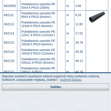
Polietileninis vamzdis PE
6620062
m
3.60
50x4.6 PN16 (200m)
Polietileninis vamzdis PE
662111
m
9.20
90x5.4 PN10 (6m/vnt.)
Polietileninis vamzdis PE
662113
m
11.90
110x6.6 PN10 (6m/vnt.)
Polietileninis vamzdis PE
662114
m
17.02
125x7,4 PN10 (12m/vnt.)
Polietileninis vamzdis PE
662115
m
28.78
160x9.5 PN10 (6m/vnt.)
Polietileninis vamzdis PE
662116
m
28.30
160x9.5 PN10 (12m/vnt.)
Polietileninis vamzdis PE
662120
m
48.13
200x11.9 PN10 (6m/vnt.)
Polietileninis vamzdis PE
662121
200x11.9 PN10
m
44.24
(12m/vnt.)
Slapukai (cookies) naudojami siekiant pagerinti mūsų svetainės našumą.
Sutikdami, paspauskite mygtuką „Sutinku“.
Sužinoti plačiau
Polietileninis vamzdis PE
662122
225x13,4 PN10
m
52.68
Sutinku
(12m/vnt.)
Polietileninis vamzdis PE
662124
250x14,8 PN10
m
69.85
(12m/vnt.)
Polietileninis vamzdis PE
662126
315x18,7 PN10
m
128.09