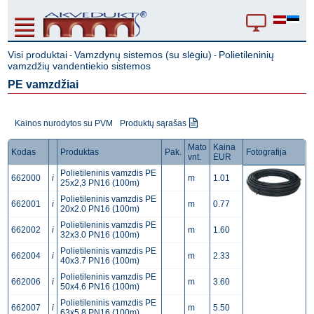
Visi produktai
Vamzdynų sistemos (su slėgiu)
Polietileninių
-
-
vamzdžių vandentiekio sistemos
PE vamzdžiai
Kainos nurodytos su PVM
Produktų sąrašas
Mato
Kaina
Kodas
Produktas
Pak.
Fotografija
vnt.
EUR
Polietileninis vamzdis PE
662000
i
m
1.01
25x2,3 PN16 (100m)
Polietileninis vamzdis PE
662001
i
m
0.77
20x2.0 PN16 (100m)
Polietileninis vamzdis PE
662002
i
m
1.60
32x3.0 PN16 (100m)
Polietileninis vamzdis PE
662004
i
m
2.33
40x3.7 PN16 (100m)
Polietileninis vamzdis PE
662006
i
m
3.60
50x4.6 PN16 (100m)
Polietileninis vamzdis PE
662007
i
m
5.50
63x5.8 PN16 (100m)