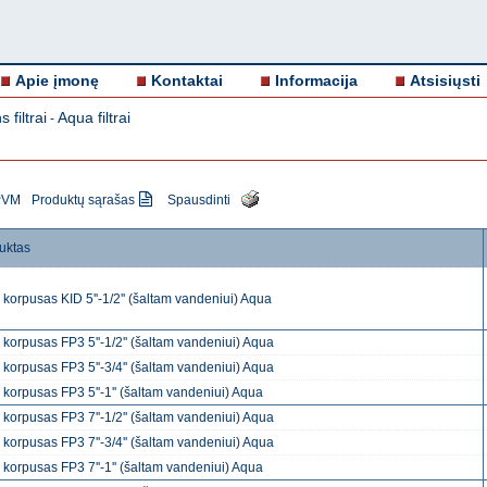
Apie įmonę
Kontaktai
Informacija
Atsisiųsti
 filtrai
Aqua filtrai
-
 PVM
Produktų sąrašas
Spausdinti
uktas
o korpusas KID 5''-1/2'' (šaltam vandeniui) Aqua
o korpusas FP3 5''-1/2'' (šaltam vandeniui) Aqua
o korpusas FP3 5''-3/4'' (šaltam vandeniui) Aqua
o korpusas FP3 5''-1'' (šaltam vandeniui) Aqua
o korpusas FP3 7''-1/2'' (šaltam vandeniui) Aqua
o korpusas FP3 7''-3/4'' (šaltam vandeniui) Aqua
o korpusas FP3 7''-1'' (šaltam vandeniui) Aqua