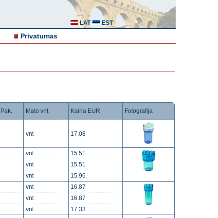
LAT
EST
Privatumas
Pak.
Mato vnt.
Kaina EUR
Fotografija
vnt
17.08
vnt
15.51
vnt
15.51
vnt
15.96
vnt
16.87
vnt
16.87
vnt
17.33