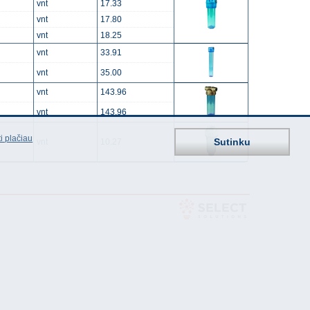
vnt
17.33
vnt
17.80
vnt
18.25
vnt
33.91
vnt
35.00
vnt
143.96
vnt
143.96
i plačiau
Sutinku
vnt
10.27