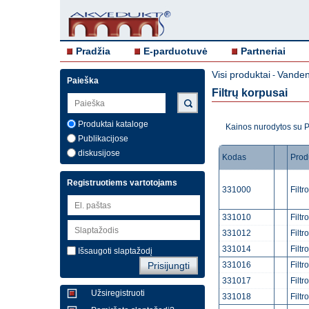
Pradžia
E-parduotuvė
Partneriai
Visi produktai
Vandens
-
Paieška
Filtrų korpusai
Produktai kataloge
Kainos nurodytos su
Publikacijose
diskusijose
Kodas
Prod
Registruotiems vartotojams
331000
Filtr
331010
Filtr
331012
Filtr
331014
Filtr
Išsaugoti slaptažodį
331016
Filtr
331017
Filtr
Užsiregistruoti
331018
Filtr