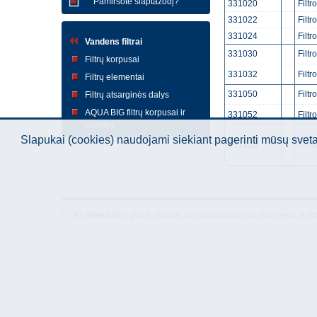
Pamiršote slaptažodį?
331020
Filtr
331022
Filtr
331024
Filtr
Vandens filtrai
331030
Filtr
Filtrų korpusai
331032
Filtr
Filtrų elementai
331050
Filt
Filtrų atsarginės dalys
AQUA BIG filtrų korpusai ir
331052
Filtr
kasetės
Slapukai (cookies) naudojami siekiant pagerinti mūsų sve
331320
Filtr
© "AS Akvedukts" 2026. Dalinai ar pilnai naudojant duomenis iš ši