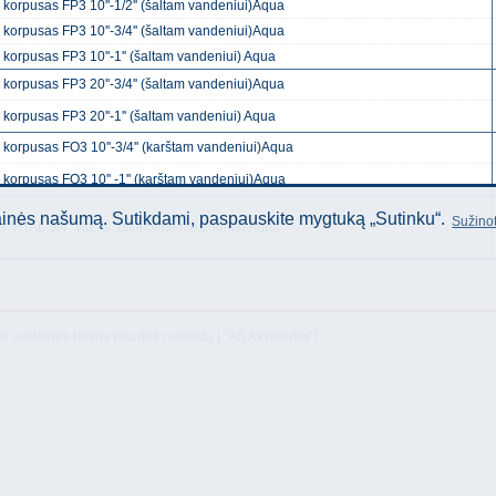
o korpusas FP3 10''-1/2'' (šaltam vandeniui)Aqua
o korpusas FP3 10''-3/4'' (šaltam vandeniui)Aqua
o korpusas FP3 10''-1'' (šaltam vandeniui) Aqua
o korpusas FP3 20''-3/4'' (šaltam vandeniui)Aqua
o korpusas FP3 20''-1'' (šaltam vandeniui) Aqua
ro korpusas FO3 10''-3/4'' (karštam vandeniui)Aqua
o korpusas FO3 10'' -1'' (karštam vandeniui)Aqua
tainės našumą. Sutikdami, paspauskite mygtuką „Sutinku“.
Sužinot
as VITAL 3/4'' vid.-iš. (skalbimo mašinoms) Aqua
os svetainės būtina naudoti nuorodą Į "AS Akvedukts"!