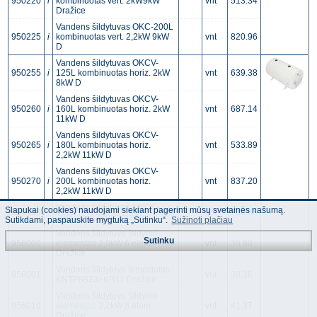
950220
i
kombinuotas vert. 2kW9kW
vnt
513.34
Dražice
Vandens šildytuvas OKC-200L
950225
i
kombinuotas vert. 2,2kW 9kW
vnt
820.96
D
Vandens šildytuvas OKCV-
950255
i
125L kombinuotas horiz. 2kW
vnt
639.38
8kW D
Vandens šildytuvas OKCV-
950260
i
160L kombinuotas horiz. 2kW
vnt
687.14
11kW D
Vandens šildytuvas OKCV-
950265
i
180L kombinuotas horiz.
vnt
533.89
2,2kW 11kW D
Vandens šildytuvas OKCV-
950270
i
200L kombinuotas horiz.
vnt
837.20
2,2kW 11kW D
Vandens šildytuvas OKCE-
Slapukai (cookies) naudojami siekiant pagerinti mūsų svetainės našumą.
950035
vnt
718.68
200L-V- 2,2kW Dražice
Sutikdami, paspauskite mygtuką „Sutinku“.
Sužinoti plačiau
Vandens šildytuvo šildymo
Sutinku
956000
elementas 2,0kW 6 elem
vnt
38.68
Dražice
Vandens šildytuvo temostatas
956001
vnt
38.16
KNTP8823+KR11 Dražice
Vandens šildytuvo šildymo
956010
elementas 2,2kW 8 elem
vnt
41.37
Dražice