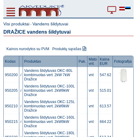
Visi produktai
Vandens šildytuvai
-
DRAŽICE vandens šildytuvai
Kainos nurodytos su PVM
Produktų sąrašas
Mato
Kaina
Kodas
Produktas
Pak.
Fotografija
vnt.
EUR
Vandens šildytuvas OKC-80L
950200
i
kombinuotas vert. 2kW 7kW
vnt
547.62
Dražice
Vandens šildytuvas OKC-100L
950205
i
kombinuotas vert. 2kW9kW
vnt
515.01
Dražice
Vandens šildytuvas OKC-125L
950210
i
kombinuotas vert. 2kW9kW
vnt
613.57
Dražice
Vandens šildytuvas OKC-160L
950215
i
kombinuotas vert. 2kW9kW
vnt
664.22
Dražice
Vandens šildytuvas OKC-180L