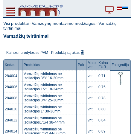
Visi produktai
Vamzdynų montavimo medžiagos
Vamzdžių
-
-
tvirtinimai
Vamzdžių tvirtinimai
Kainos nurodytos su PVM
Produktų sąrašas
Mato
Kaina
Kodas
Produktas
Pak.
Fotografija
vnt.
EUR
Vamzdžių tvirtinimas be
284004
vnt
0.71
izoliacijos 3/8'' 16-20mm
Vamzdžių tvirtinimas be
284006
vnt
0.75
izoliacijos 1/2" 18-24mm
Vamzdžių tvirtinimas be
284008
vnt
0.78
izoliacijos 3/4" 25-30mm
Vamzdžių tvirtinimas be
284010
vnt
0.80
izoliacijos 1'' 30-36mm
Vamzdžių tvirtinimas be
284012
vnt
0.84
įzoliacijos1"1/4 38-44mm
Vamzdžių tvirtinimas be
284014
vnt
0.89
įzoliacijos1"1/2 44-50 mm