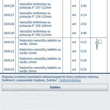
Vamzdžio tvirtinimas su
284126
vnt
2.92
įzoliacija 4'' 107-112mm
Vamzdžio tvirtinimas su
284127
vnt
4.14
įzoliacija 5'' 128-132mm
Vamzdžio tvirtinimas su
284128
vnt
4.52
įzoliacija 6'' 159-166mm
Vamzdžio tvirtinimas su
284130
vnt
4.96
įzoliacija 8" 200-212mm
Nailoninis vamzdžių laikiklis su
284210
vnt
0.22
varžtu. 10mm
Nailoninis vamzdžių laikiklis su
284212
vnt
0.22
varžtu 12mm
Nailoninis vamzdžių laikiklis su
284214
vnt
0.26
varžtu 14mm
Nailoninis vamzdžių laikiklis su
284216
vnt
0.33
varžtu 16mm
Slapukai (cookies) naudojami siekiant pagerinti mūsų svetainės našumą.
Nailoninis vamzdžių laikiklis su
284218
vnt
0.43
varžtu 18mm
Sutikdami, paspauskite mygtuką „Sutinku“.
Sužinoti plačiau
Nailoninis vamzdžių laikiklis su
Sutinku
284220
vnt
0.45
varžtu 20mm
Nailoninis vamzdžių laikiklis su
284222
vnt
0.46
varžtu 22mm
Nailoninis vamzdžių laikiklis su
284224
vnt
0.49
varžtu 24mm